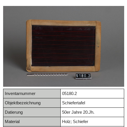
Inventarnummer
05180.2
Objektbezeichnung
Schiefertafel
Datierung
50er Jahre 20.Jh.
Material
Holz; Schiefer