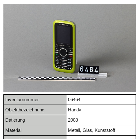
Inventarnummer
06464
Objektbezeichnung
Handy
Datierung
2008
Material
Metall, Glas, Kunststoff