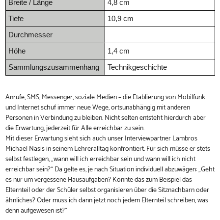
Breite / Länge
4,8 cm
Tiefe
10,9 cm
Durchmesser
Höhe
1,4 cm
Sammlungszusammenhang
Technikgeschichte
Anrufe, SMS, Messenger, soziale Medien – die Etablierung von Mobilfunk
und Internet schuf immer neue Wege, ortsunabhängig mit anderen
Personen in Verbindung zu bleiben. Nicht selten entsteht hierdurch aber
die Erwartung, jederzeit für Alle erreichbar zu sein.
Mit dieser Erwartung sieht sich auch unser Interviewpartner Lambros
Michael Nasis in seinem Lehreralltag konfrontiert. Für sich müsse er stets
selbst festlegen, „wann will ich erreichbar sein und wann will ich nicht
erreichbar sein?“ Da gelte es, je nach Situation individuell abzuwägen: „Geht
es nur um vergessene Hausaufgaben? Könnte das zum Beispiel das
Elternteil oder der Schüler selbst organisieren über die Sitznachbarn oder
ähnliches? Oder muss ich dann jetzt noch jedem Elternteil schreiben, was
denn aufgewesen ist?“