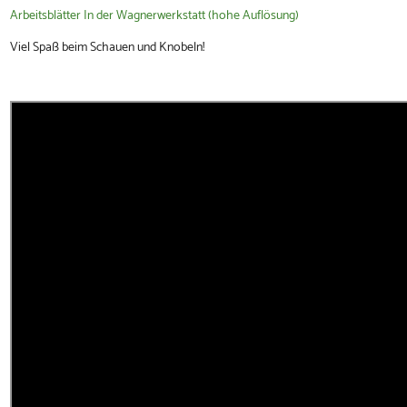
Arbeitsblätter In der Wagnerwerkstatt (hohe Auflösung)
Viel Spaß beim Schauen und Knobeln!